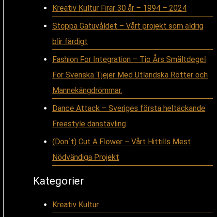
Nödvändiga
Kreativ Kultur Firar 30 år – 1994 – 2024
Projekt
Stoppa Gatuvåldet – Vårt projekt som aldrig
blir färdigt
Fashion For Integration – Tio Års Smältdegel
För Svenska Tjejer Med Utländska Rötter och
Mannekängdrömmar.
Dance Attack – Sveriges första heltäckande
Freestyle danstävling
(Don´t) Cut A Flower – Vårt Hittills Mest
Nödvändiga Projekt
Kategorier
Kreativ Kultur