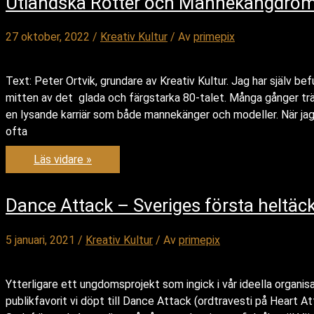
Utländska Rötter och Mannekängdrö
blir
färdigt
27 oktober, 2022
/
Kreativ Kultur
/ Av
primepix
Text: Peter Ortvik, grundare av Kreativ Kultur. Jag har själv
mitten av det glada och färgstarka 80-talet. Många gånger träf
en lysande karriär som både mannekänger och modeller. När ja
ofta
Fashion
Läs vidare »
For
Integration
–
Tio
Dance Attack – Sveriges första heltäc
Års
Smältdegel
För
5 januari, 2021
/
Kreativ Kultur
/ Av
primepix
Svenska
Tjejer
Med
Utländska
Ytterligare ett ungdomsprojekt som ingick i vår ideella organis
Rötter
publikfavorit vi döpt till Dance Attack (ordtravesti på Heart A
och
Mannekängdrömmar.