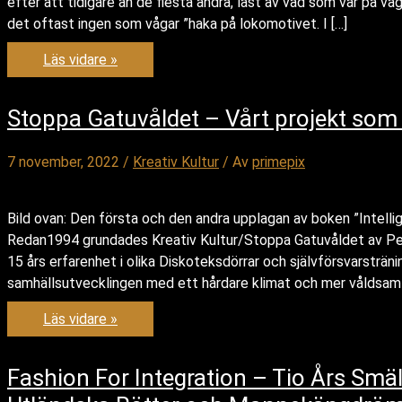
efter att tidigare än de flesta andra, läst av vad som var på väg 
det oftast ingen som vågar ”haka på lokomotivet. I […]
Kreativ
Läs vidare »
Kultur
Firar
30
år
Stoppa Gatuvåldet – Vårt projekt som al
–
1994
–
7 november, 2022
/
Kreativ Kultur
/ Av
primepix
2024
Bild ovan: Den första och den andra upplagan av boken ”Intellig
Redan1994 grundades Kreativ Kultur/Stoppa Gatuvåldet av Pete
15 års erfarenhet i olika Diskoteksdörrar och självförsvarsträn
samhällsutvecklingen med ett hårdare klimat och mer våldsam
Stoppa
Läs vidare »
Gatuvåldet
–
Vårt
projekt
Fashion For Integration – Tio Års Smä
som
aldrig