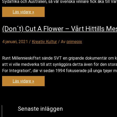
Sydafrika och Australien, så vår svenska vinnare fick åka till Vä
Dance
Läs vidare »
Attack
–
Sveriges
första
(Don´t) Cut A Flower – Vårt Hittills M
heltäckande
Freestyle
danstävling
4 januari, 2021
/
Kreativ Kultur
/ Av
primepix
Runt Millennieskiftet sände SVT en gripande dokumentär om kö
att vi ville medverka till att synliggöra detta även för den sto
For Integration”, där vi sedan 1994 fokuserade på unga tjejer 
(Don
Läs vidare »
´t)
Cut
A
Flower
–
Vårt
Senaste inläggen
Hittills
Mest