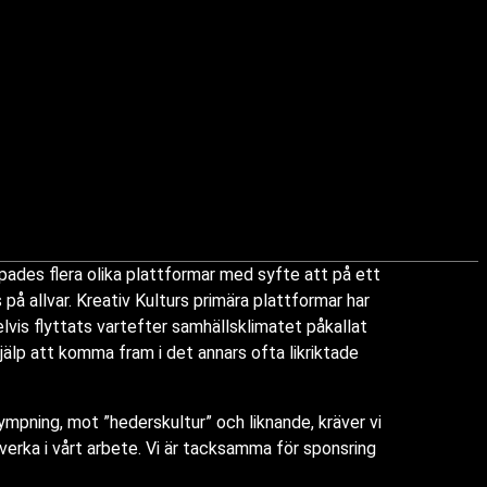
apades flera olika plattformar med syfte att på ett
 allvar. Kreativ Kulturs primära plattformar har
lvis flyttats vartefter samhällsklimatet påkallat
hjälp att komma fram i det annars ofta likriktade
mpning, mot ”hederskultur” och liknande, kräver vi
erka i vårt arbete. Vi är tacksamma för sponsring