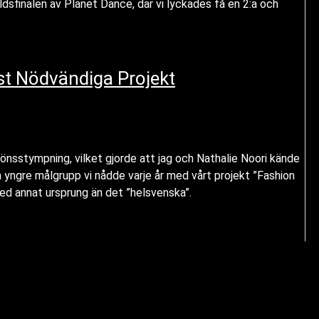
rldsfinalen av Planet Dance, där vi lyckades få en 2:a och
est Nödvändiga Projekt
nsstympning, vilket gjorde att jag och Nathalie Noori kände
ra yngre målgrupp vi nådde varje år med vårt projekt ”Fashion
med annat ursprung än det ”helsvenska”.