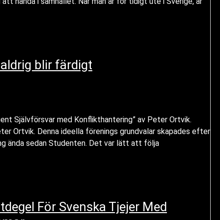
att hända i samhället. När man är för tidigt ute i Sverige, är
drig blir färdigt
ent Självförsvar med Konflikthantering” av Peter Ortvik.
r Ortvik. Denna ideella förenings grundvalar skapades efter
ing ända sedan Studenten. Det var lätt att följa
ltdegel För Svenska Tjejer Med