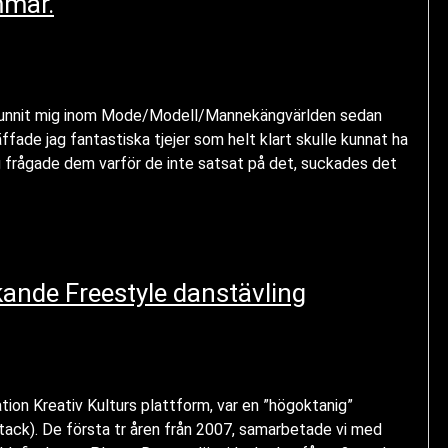
mmar.
 befunnit mig inom Mode/Modell/Mannekängvärlden sedan
fade jag fantastiska tjejer som helt klart skulle kunnat ha
g frågade dem varför de inte satsat på det, suckades det
kande Freestyle danstävling
ation Kreativ Kulturs plattform, var en ”högoktanig”
ttack). De första tr åren från 2007, samarbetade vi med