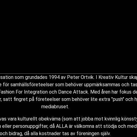
nisation som grundades 1994 av Peter Ortvik. I Kreativ Kultur sk
e för samhällsföreteelser som behöver uppmärksammas och tas på
 Fashion For Integration och Dance Attack. Med åren har fokus de
r, satt fingret på företeelser som behöver lite extra "push" och 
mediabruset.
as vara kulturellt obekväma (som att jobba mot kvinnlig könssty
 eller personuppgifter, då ALLA är välkomna att stödja och medv
och bidrag, då alla kostnader tas av föreningen själv.