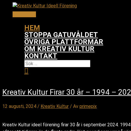
Hoppa
till
Huvudmeny
innehåll
HEM
STOPPA GATUVÅLDET
ÖVRIGA PLATTFORMAR
OM KREATIV KULTUR
KONTAKT
SÖK
EFTER:
SÖK
Kreativ Kultur Firar 30 år – 1994 – 20
12 augusti, 2024
/
Kreativ Kultur
/ Av
primepix
Kreativ Kultur ideel förening firar 30 år i september 2024. 19