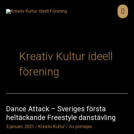
Hoppa
till
Huv
innehåll
Kreativ Kultur ideell
förening
Dance Attack – Sveriges första
heltäckande Freestyle danstävling
5 januari, 2021
/
Kreativ Kultur
/ Av
primepix