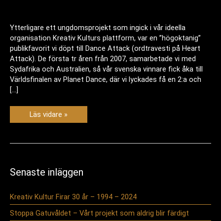
Ytterligare ett ungdomsprojekt som ingick i vår ideella
organisation Kreativ Kulturs plattform, var en ”högoktanig”
publikfavorit vi döpt till Dance Attack (ordtravesti på Heart
Attack). De första tr åren från 2007, samarbetade vi med
Sydafrika och Australien, så vår svenska vinnare fick åka till
Världsfinalen av Planet Dance, där vi lyckades få en 2:a och
[…]
Dance
Läs vidare »
Attack
–
Sveriges
första
heltäckande
Freestyle
danstävling
Senaste inläggen
Kreativ Kultur Firar 30 år – 1994 – 2024
Stoppa Gatuvåldet – Vårt projekt som aldrig blir färdigt