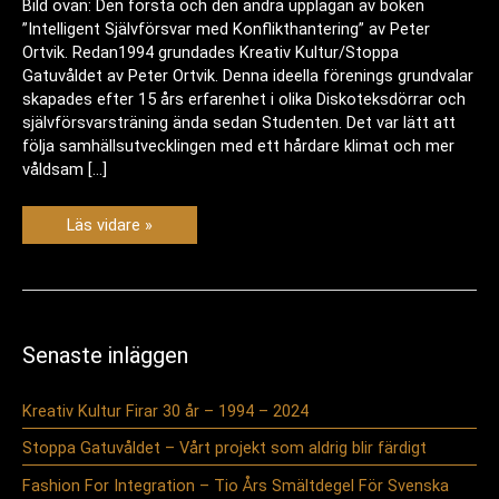
Bild ovan: Den första och den andra upplagan av boken
”Intelligent Självförsvar med Konflikthantering” av Peter
Ortvik. Redan1994 grundades Kreativ Kultur/Stoppa
Gatuvåldet av Peter Ortvik. Denna ideella förenings grundvalar
skapades efter 15 års erfarenhet i olika Diskoteksdörrar och
självförsvarsträning ända sedan Studenten. Det var lätt att
följa samhällsutvecklingen med ett hårdare klimat och mer
våldsam […]
Stoppa
Läs vidare »
Gatuvåldet
–
Vårt
projekt
som
aldrig
blir
färdigt
Senaste inläggen
Kreativ Kultur Firar 30 år – 1994 – 2024
Stoppa Gatuvåldet – Vårt projekt som aldrig blir färdigt
Fashion For Integration – Tio Års Smältdegel För Svenska