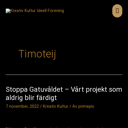
Hoppa
till
Huv
innehåll
Timoteij
Stoppa Gatuvåldet – Vårt projekt som
aldrig blir färdigt
7 november, 2022
/
Kreativ Kultur
/ Av
primepix